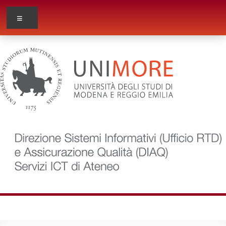
Salta
Direzione
Menu
al
Sistemi
contenuto
informativi
(Ufficio
RTD)
e
Assicurazione
Qualità